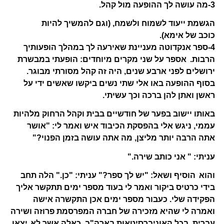
3-מה עושה לך ההופעה מול קהל.
הגשמת ייעוד לשמוח ולשמח, (וגם להמשיך להיות
כוכב של אימא).
4-ספר אנקדוטה מעניינת שאירעה לך במהלך הופעותיך
הרבות.
אספר על שני מקרים מיוחדים: הופעתי במבשרת
ירושלים לפני ארבע שנים, היה זה קהל מסורתי מבוגר.
בסוף ההופעה באו אלי שתי נשים ביקשו שאשים ידי על
ראשן ואתן להן ברכה וכך עשיתי.
באותו יישוב בפער של חודשיים בבית וקהל הרחוק מלהיות
עממי, ניגש אלי בהפסקת הכיבוד איש ואמר לי: "אושר
אתה הרבה יותר מליצן, מה אתה עושה בזמן הפנוי?"
עניתי: " אני כותב שירה."
והוא
הוסיף ושאל: "יש לך ספר?" עניתי: "כן." הלה תחב
בידי כרטיס ביקור ואמר לי בעוד מספר ימים תתקשר אליך
הפקידה שלי. כעבור מספר ימים אכן התקשרה אישה
ואמרה לי שהיא מזכירה של חברה המפרסמת פרוזה ושירה
עברית, בכל האוניברסיטאות בארה"ב. כאלה אשר לא
יצאו