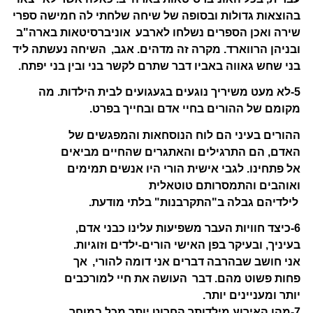
בהוצאות גדולות ובסופה של שיחה שלחתי לה חמישה ספרי
שירה ואכן הספרים נשלחו לארבע
אוניברסיטאות בארה"ב
ובניהן הרווארד. מקרה זה מדהים. אגב,
השיחה נעשתה ליד
בני שחש גאווה באביו דבר שתרם לקשר בני ובין בני יפתח.
5-לא מעט משיריך נוגעים בגעגועים לבית הילדות. מה
מקומם של ההורים בחיי אדם ובחייך בפרט.
ההורים בעיני הם לוח הנוסחאות והמפגשים של
האדם, הם התרגילים והאתגרים שהחיים מביאים
אל פתחינו. לגבי אישית הורי היו אנשים תמימים
ואוהבים והתמסרותם טוטאלית
לילדיהם גבלה ב"התקרבנות" בלתי מודעת.
6-כיצד חוויות העבר משפיעות עלינו כבני אדם,
בעיניך, ובעיקר בפן האישי הורים-ילדים וזוגיות.
אני חושב שבהרבה דברים אני דומה להורי,
אך
פחות פשוט מהם. דבר
העושה את חיי למורכבים
יותר ומעניינים יותר.
7-מהו האירוע מילדותך החרוט יותר מכל במוחך.