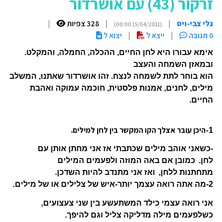
זרקור (43) עם אושרדור
גלי צבי-ויס
|
|
328 צפיות
|
(15/04/2011 00:00)
0 תגובה
|
ייצא ל
|
יצוא ל
אימא עבורו היא לחן החיים, ההכלה, החמלה, והמקלט.
ובמאזן השמחה והעצב
הוא בוחר לתת לשמחה לנצח. זהו אושרדור שאתנו, המשלב
מילים, לחנים, אמנות פלסטית, חוכמה עמוקה ואהבת
החיים.
-היכן עובר אצלך הקו המקשר בין לחן למילים.
1
-כשאני אוהב מילים שכתבתי אז אני מחתן אותן עם
לחן.
כמובן אם באה המוזה ולפעמים המילים
.
מתחתנות ללחן,
ואז אני מתנדב להיות השדכן
2-מה אתה רואה עצמך יותר-איש של צלילים או של מילים.
אני רואה עצמי כילד המשתעשע בין שני צעצועים,
כשלפעמים מילה מדליקה צליל וגם להיפך.