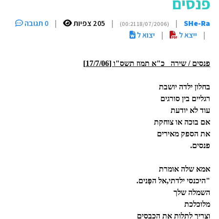
פנסים
SHe-Ra
|
|
205 צפיות
|
0 תגובה
(18/07/2006 00:21)
|
ייצא ל
|
יצוא ל
פנסים / שירה
כ"א תמוז תשס"ו [17/7/06]
בחלון ילדה יושבת
רגליים בין סורגים
עוד לא יודעת
אם בוכה או צוחקת
את הספק מאירים
פנסים.
אמא שלה אומרת
"היכנסי ילדתי,אל הפְּנים.
השמלה שלך
מלוכלכת
וצריך לתלות את הכבסים