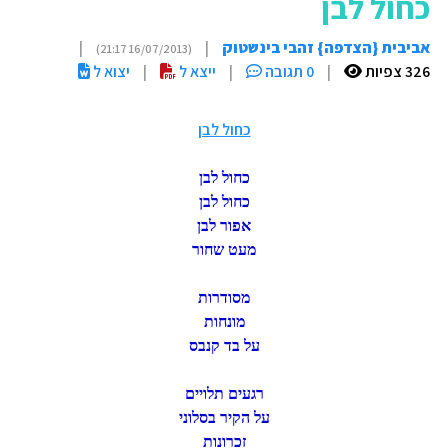
כחול לבן
אביבית {הצדפה} זהבי בינשטוק
|
|
(16/07/2013 21:17)
326 צפיות
|
0 תגובה
|
ייצא ל
|
יצוא ל
כחול לבן
כחול לבן
כחול לבן
אפור לבן
מעט שחור
מסודרות
מונחות
על בד קנבס
רגעים תלויים
על הקיר בסלוני
זכרונות