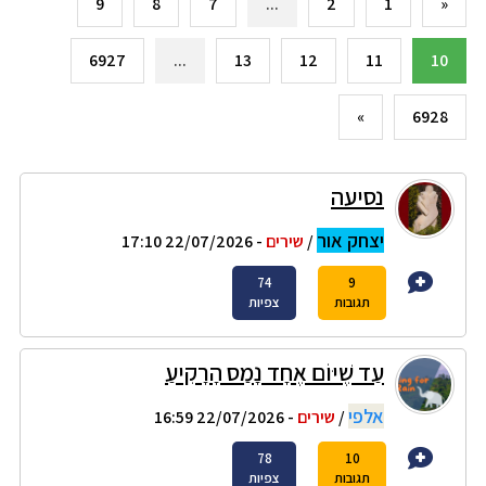
9
8
7
...
2
1
«
6927
...
13
12
11
10
»
6928
נסיעה
יצחק אור
/
שירים
- 22/07/2026 17:10
74
9
תגובות
צפיות
עַד שֶׁיּוֹם אֶחָד נָמַס הָרָקִיעַ
אלפי
/
שירים
- 22/07/2026 16:59
78
10
תגובות
צפיות