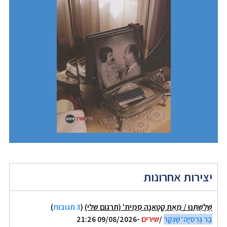
יצירות אחרונות
שְׁלָשְׁתֵּנוּ / מֵאֵת קָטָאנָה סְמִית' (תרגום שלי)
(
3 תגובות
)
בַּר גַּרְסִיָּה־שַׁנְקָר
/
שירים
-09/08/2026 21:26