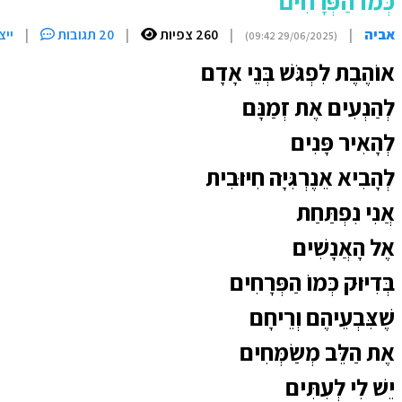
כְּמוֹ הַפְּרָחִים
אביה
|
|
260 צפיות
|
20 תגובות
|
ייצ
(29/06/2025 09:42)
אוֹהֶבֶת לִפְגֹּשׁ בְּנֵי אָדָם
לְהַנְעִים אֶת זְמַנָּם
לְהָאִיר פָּנִים
לְהָבִיא אֵנֶרְגִּיָּה חִיּוּבִית
אֲנִי נִפְתַּחַת
אֶל הָאֲנָשִׁים
בְּדִיּוּק כְּמוֹ הַפְּרָחִים
שֶׁצִּבְעֵיהֶם וְרֵיחָם
אֶת הַלֵּב מְשַׂמְּחִים
יֵשׁ לִי לְעִתִּים