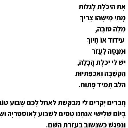
אֶת הַיְּכֹלֶת לְגַלּוֹת
מָתַי מִישֶׁהוּ צָרִיךְ
מִלָּה טוֹבָה,
עִידוּד אוֹ חִיּוּךְ
וּמְנַסָּה לַעֲזֹר
יֵשׁ לִי יְכֹלֶת הֲכָלָה,
הַקְשָׁבָה וְאִכְפַּתִּיּוּת
הַלֵּב תָּמִיד פָּתוּחַ.
חֲבֵרִים יְקָרִים לִי מְבַקֶּשֶׁת לְאַחֵל לָכֶם שָׁבוּעַ טוֹ
בְּיוֹם שְׁלִישִׁי אֲנַחְנוּ טָסִים לְשָׁבוּעַ לְאוֹסְטְרִיָּה וּשְׁו
וְנִפָּגֵשׁ כְּשֶׁנָּשׁוּב בְּעֶזְרַת הַשֵּׁם.