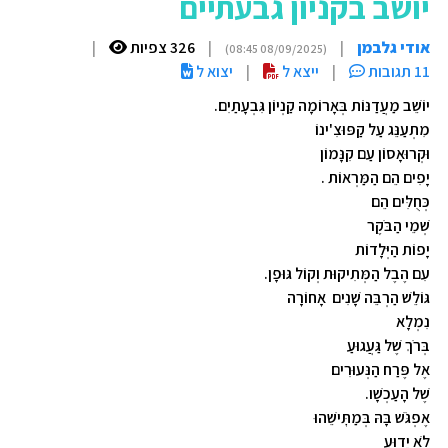
יושב בקניון גבעתיים
אודי גלבמן
|
|
326 צפיות
|
(08/09/2025 08:45)
11 תגובות
|
ייצא ל
|
יצוא ל
יוֹשֵׁב מַעֲדַנּוֹת בְּאָרוֹמָה קַנְיוֹן גִּבְעָתַיִם.
מִתְעַנֵּג עַל קַפּוּצִ'ינוֹ
וּקְרוּאָסוֹן עַם קִנָּמוֹן
יָפִים הֵם הַמַּרְאוֹת .
כְּחֻלִּים הֵם
שְׁמֵי הַבֹּקֶר
יָפוֹת הַיְּלָדוֹת
עִם הֶבֶל הַמְּתִיקוּת וְקוֹל גּוּפָן.
גּוֹלֵשׁ הַרְבֵּה שָׁנִים אָחוֹרָה
נִמְלָא
בְּרֹךְ שֶׁל גַּעֲגוּעַ
אֶל פֶּרַח הַנְּעוּרִים
שֶׁל הָעַכְשָׁו.
אֶפְגֹּשׁ בָּהּ בְּמַתׇּישֵׁהוּ
לֹא יָדוּעַ