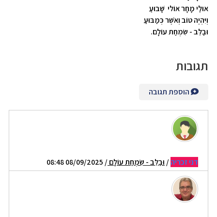
אוּלַי מָחָר אוֹלי שָׁבוּעַ
וְיִּהְיֶה טוֹב וְאֹשֶׁר כְּמַבּוּעַ
וּבַלֵּב - שִׂמְחַת עוֹלָם.
תגובות
הוספת תגובה
דני זכריה
/
וּבַלֵּב - שִׂמְחַת עוֹלָם
/ 08/09/2025 08:48