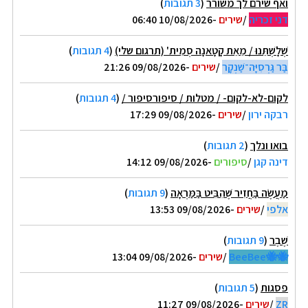
ואף שירם לך משורר
(
3 תגובות
)
דני זכריה
/
שירים
-10/08/2026 06:40
שְׁלָשְׁתֵּנוּ / מֵאֵת קָטָאנָה סְמִית' (תרגום שלי)
(
4 תגובות
)
בַּר גַּרְסִיָּה־שַׁנְקָר
/
שירים
-09/08/2026 21:26
לקום-לא-לקום- / מטלות / סיפורסיפור /
(
4 תגובות
)
רבקה ירון
/
שירים
-09/08/2026 17:29
בואו ונלך
(
2 תגובות
)
דינה קגן
/
סיפורים
-09/08/2026 14:12
מַעֲשֶׂה בַּחֲזִיר שֶׁהִבִּיט בַּמַּרְאָה
(
9 תגובות
)
אלפי
/
שירים
-09/08/2026 13:53
שֶׁבֶר
(
9 תגובות
)
🐝🐝BeeBee
/
שירים
-09/08/2026 13:04
פסגות
(
5 תגובות
)
ZR
/
שירים
-09/08/2026 11:27