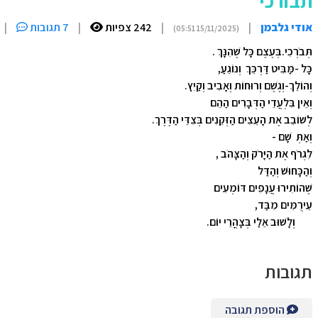
תבורכי
אודי גלבמן
|
|
242 צפיות
|
7 תגובות
|
(15/11/2025 05:51)
תְּבֹרְכִי.בְּעֶצֶם כָּל שֶׁהִנָּךְ .
כָּל -מַּבִּיט דַּרְכֵּךְ וְנוֹגֵעַ,
וְהוֹלֵךְ-וְגֶשֶׁם וְרוּחוֹת וְאָבִיב וְקַיִץ.
וְאֵין בִּלְעֲדֵי הַדְּבָרִים הַהֵם
לְשׁוֹבֵב אֶת הָעֵצִים הַזְּקֵנִים בְּצִדֵּי הַדֶּרֶךְ.
וְאַתְּ שָׁם -
לִגְרֹף אֶת הַיָּרֹק וְהַצָּהֹב ,
וְהַכָּחוּשׁ וְהַדַּל
שֶׁהוֹתִירוּ עֲנָפִים דּוֹמְעִים
עֵירֻמִּים מִבַּד,
וְלָשׁוּב אֵלַי בְּצָהֳרֵי יוֹם.
תגובות
הוספת תגובה