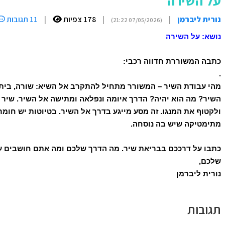
על השירה
נורית ליברמן
|
|
178 צפיות
|
11 תגובות
(07/05/2026 21:22)
נושא: על השירה
כתבה המשוררת חדווה רכבי:
.
מהי עבודת השיר – המשורר מתחיל להתקרב אל השיא: שורה, בית, ר
השיר? מה הוא יהיה? הדרך איומה ונפלאה ומתישה אל השיר. שיר ז
ולקטוף את המנגו. זה מסע מייגע בדרך אל השיר. בטיוטות יש חומרי
מתימטיקה שיש בה נוסחה.
כתבו על דרככם בבריאת שיר. מה הדרך שלכם ומה אתם חושבים 
שלכם,
נורית ליברמן
תגובות