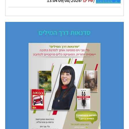
🐝🐝BeeBee
/
שירים
-09/08/2026 13:04
סדנאות דרך המילים