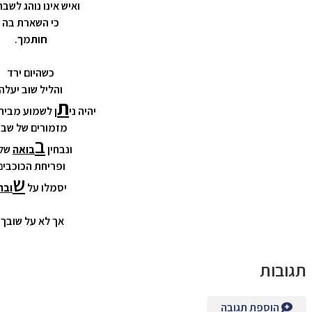
ואיש אינו נוהג לשב
כי השארת בה
ח
ו
ת
מ
ך
.
כשהיום ירד
והליל שוב יעלה
ת
יהיה ני
ן לשמוע מבית
מזמורים של שב
ב
ונבחין
בואה
שלה
ופריחת הכוכבים
ש
יסמלו על
ובה
אך לא על שובך.
תגובות
הוספת תגובה