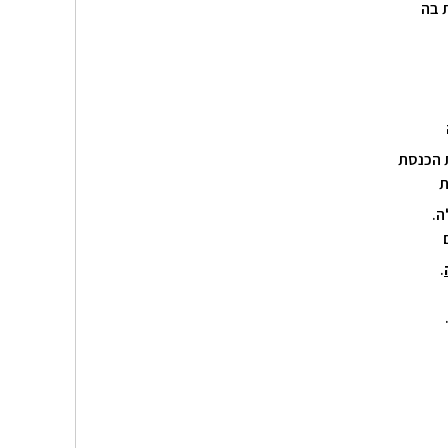
ת בה
 הכנסת
ת
.
.