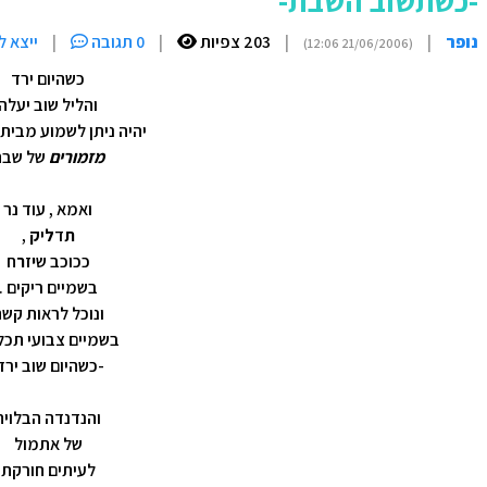
-כשתשוב השבת-
נופר
|
|
203 צפיות
|
0 תגובה
|
ייצא ל
(21/06/2006 12:06)
כשהיום ירד
והליל שוב יעלה
יהיה ניתן לשמוע מבית
מזמורים
של שבת
ואמא , עוד נר
ת
ד
ל
י
ק
,
ככוכב ש
י
ז
ר
ח
בשמיים ריקים .
ונוכל לראות קש
בשמיים צבועי תכל
-כשהיום שוב ירד
והנדנדה הבלויה
של אתמול
לעיתים ח
ו
ר
ק
ת