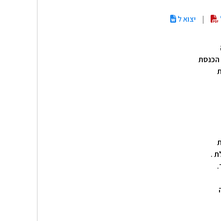
|
יצוא ל
 הכנסת
ת
ת .
.