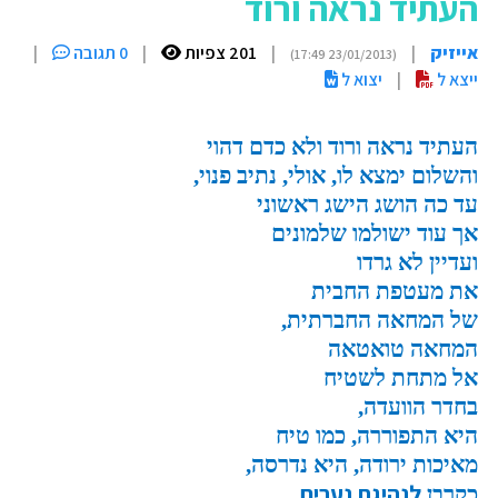
העתיד נראה ורוד
אייזיק
|
|
201 צפיות
|
0 תגובה
|
(23/01/2013 17:49)
ייצא ל
|
יצוא ל
העתיד נראה ורוד ולא כדם דהוי
והשלום ימצא לו, אולי, נתיב פנוי,
עד כה הושג הישג ראשוני
אך עוד ישולמו שלמונים
ועדיין לא גרדו
את מעטפת החבית
של המחאה החברתית,
המחאה טואטאה
אל מתחת לשטיח
בחדר הוועדה,
היא התפוררה, כמו טיח
מאיכות ירודה,
היא נדרסה,
לנהיגת נערים,
כקרבן