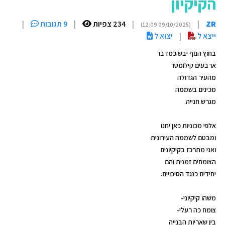
הקיקיון
ZR
|
|
234 צפיות
|
9 תגובות
|
(09/10/2025 12:09)
ייצא ל
|
יצוא ל
בחוץ הנוף יבש כמדבר
ארבעים קילומטר
מהעיר הגדולה
מכינים בשממה
מגרש חנייה.
אלפי מכוניות כאן יחנו
ומבטם לשממה העירונית
ואני מתרכז בקיקיונים
הצומחים זמנית והם
יחידים כנגד הסיכויים.
משהו קיקיוני-
צומח כה רעלי-
בין שאריות הבנייה