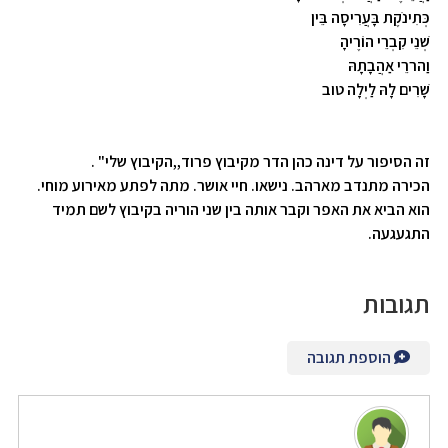
כְּתִינֹקֶת בָּעֲרִיסָה בֵּין
שְׁנֵי קִבְרֵי הוֹרֶיהָ
וַהררֵי אַהֲבָתָהּ
שָׁרִים לָהּ לַיְלָה טוב
זה הסיפור על דינה כהן הדר מקיבוץ פרוד,,הקיבוץ שלי" .
הכירה מתנדב מארהב. נישאו. חיי אושר. מתה לפתע מאירוע מוחי.
הוא הביא את האפר וקבר אותה בין שני הוריה בקיבוץ לשם תמיד
התגעגעה.
תגובות
הוספת תגובה