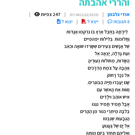
והררי אהבתה
אודי גלבמן
|
|
247 צפיות
|
(12/11/2025 07:44)
8 תגובות
|
ייצא ל
|
יצוא ל
לֵידָתָהּ בְּחֶבֶל אֶרֶץ בּוֹ נִרְקְמוּ אַגָּדוֹת
וַחֲלוֹמוֹת בְּלֵילוֹת יְפֵהפִיִּים
שֶׁל אֲנָשִׁים צְעִירִים שֶׁשָּׂרְדוּ שׁוֹאָה וּכְאֵב
וְעֵת גָּדְלָה, יָצְאָה אֶל
הַשָּׂדוֹת, מְחוֹלוֹת נְעוּרֶיהָ
אַהֲבָה עַל צֹמֶת הַדְּרָכִים
אֵל נֵכָר רָחוֹק
שָׁם יַעַבְרוּ חַיָּיה הַבּוֹגְרִים.
חַוּוֹת אֶת הָאֹשֶׁר עִם
אִישׁ אוֹהֵב וִילָדִים
אֲבָל תָּמִיד תָּמִיד נִגְּנוּ
בְּלִבָּהּ מֵיתְרֵי כִּנּוֹר מִן הֶהָרִים
הַגְּבָעוֹת שֶׁנִּבְטוֹ
אֶל יָם שֶׁל גַּעֲגוּעַ
וַאֲלֵיהֶם תַּחֲזֹר בְּיוֹם מוֹתָהּ