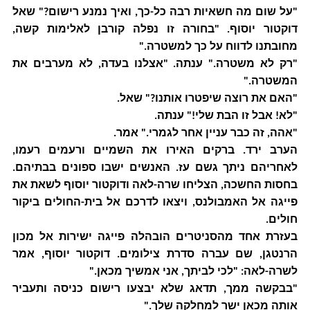
"על שום מה חשאיות רבה כל-כך, ואיך נמנע רישום?" שאל
דוקטור יוסוף. "בחורה זו נפלה קורבן לאלימות קשה,
מחובתנו לדווח על כך למשטרה."
"רק לא משטרה." ענתה. "אצלנו בעדה, לא מערבים את
המשטרה."
"האם את רוצה שיפטרו אותנו?" שאל.
"לא! אבל זו הבת שלי!" ענתה.
"אהה, זה כבר עניין אחר לגמרי." אמר.
הערב ירד. ברקים האירו את השמיים ורעמים רעמו,
לאחריהם ניתך גשם עז. האנשים ישבו ספונים בבתיהם.
בחסות החשכה, הצליחו שרה-לאה ודוקטור יוסוף לשאת את
פייגה אל האמבולנס, ויצאו לדרכם אל בית-החולים ביקור
חולים.
בעזרת אחד מהסניטרים הובהלה פייגה ישירות אל מכון
הרנטגן, שם עברה סדרת צילומים. דוקטור יוסוף, אמר
לשרה-לאה: "לכי לביתך, אני אמשיך מכאן."
"בבקשה ממך, תדאג שלא יבצעו רישום כניסה ותעביר
אותה מכאן ישר למחלקה שלך."