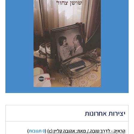
יצירות אחרונות
הָרְאִיָּה - לְדֶרֶךְ טוֹבָה./ מאת: אהובה קליין (c)
(
0 תגובות
)