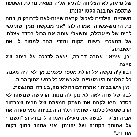
של פייגה, לא הצליחה להגיע אליה מפאת מחלת השפעת
שתקפה את בנה הקטן יהונתן.
משסיימו הילדים לאכול, קראה שיינה-לאה לדבורק'ה, בתה
בת החמש-עשרה ואמרה לה: "אני מבקשת ממך שתיגשי
לבית של פייגה'לה, ותשאלי אותה אם הכול בסדר אצלם.
אל תתעכבי בשום מקום וחזרי מהר למסור לי את
תשובתה."
"כן, אימא." אמרה דבורה, ויצאה לדרכה אל ביתה של
פייגה.
דבורק'ה נקשה על הדלת מספר פעמים, אך לא היה מענה.
כל החלונות היו מוגפים ולא נשמע כל רחש מתוך הבית.
"אין איש בבית." אמרה דבורה לאימה, בעודה מתנשפת.
לבה של שרה-לאה לא נתן לה מנוח, הרגישה שמשהו לא
בסדר. היא לקחה את העתק המפתח של הבית שברחוב
הרב שמואל סלנט – שתמיד תלוי היה בביתה מאז סעדה את
אביה זצ"ל – לבשה את מעילה ואמרה לדבורק'ה: "תשמרי
על אחותך הקטנה ועל יהונתן. אני אחזור בתוך דקות
אחדות."