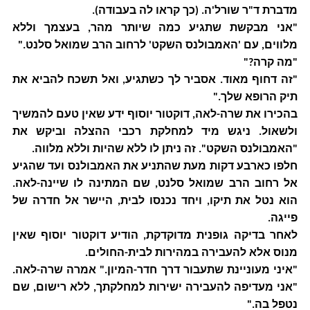
מדברת ד"ר שורל'ה. (כך קראו לה בעבודה).
"אני מבקשת שתגיע כמה שיותר מהר, בעצמך וללא
מלווים, עם 'האמבולנס השקט' לרחוב הרב שמואל סלנט."
"מה קרה?"
"זה דחוף מאוד. אסביר לך כשתגיע, ואל תשכח להביא את
תיק הרופא שלך."
בהכירו את שרה-לאה, דוקטור יוסוף ידע שאין טעם להמשיך
ולשאול. ניגש מיד למחלקת רכבי ההצלה וביקש את
"האמבולנס השקט". זה ניתן לו ללא שהיות וללא מלווה.
חלפו כארבע דקות מעת שהתניע את האמבולנס ועד שהגיע
אל רחוב הרב שמואל סלנט, שם המתינה לו שיינה-לאה.
הוא נטל את תיקו, ויחד נכנסו לבית, היישר אל חדרה של
פייגה.
לאחר בדיקה גופנית מדוקדקת, הודיע דוקטור יוסוף שאין
מנוס אלא להעבירה במהירות לבית-החולים.
"איני מעוניינת שתעבור דרך חדר-המיון." אמרה שרה-לאה.
"אני מעדיפה להעבירה ישירות למחלקתך, ללא רישום, שם
נטפל בה."