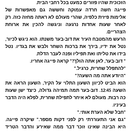
הזכוכית שהיו פזורים כמעט בכל רחבי הבית.
פייגה חשה חרדה עמוקה וחששה גם מאפשרות של
אלימות פיזית כלפיה, שהרי מעולם לא ראתה מחזה כזה. רק
לאחר שעות אחדות נרגעה וניגשה להכין את ארוחת
הצהריים.
הרעש מהמטבח העיר את דוב-בער משנתו. הוא ניגש לכיור,
נטל את ידיו, בירך את ברכות השחר ולבש את בגדיו. נטל
בידו את טליתו ואת תפיליו ופנה לעבר הדלת.
" דוב-בער, לאן אתה הולך?" קראה פייגה אחריו.
"להתפלל שחרית, כרגיל."
"היודע אתה מה השעה?"
הוא הביט לכיוון השעון התלוי על הקיר, השעון הראה את
השעה 12:45. דוב-בער תמה תמיהה גדולה, כיצד ישן שעות
כה רבות. מעולם לא איחר לתפילת שחרית, לפלא היה הדבר
בעיניו.
"חבל שלא הערת אותי."
"גם אני התעוררתי רק לפני דקות מספר." שיקרה פייגה.
היא הבינה שאינו זוכר דבר ממה שאירע והדבר הטריד