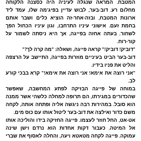
המטבח. המראה שנגלה לעיניה היה כסצנה הלקוחה
מחלום רע. דוב-בער, לבוש עדיין בפיג'מה שלו, עמד ליד
ארונות המטבח, ובזה-אחר-זה הוציא כלים ושבר אותם
בחמת זעם. אישוני עיניו התרחבו, וגון עיניו הכחול הפך
לשחור.
בעתה
אחזה בפייגה, אך היא ניסתה לשמור על
קור-רוח.
"דוביק! דוביק!" קראה פייגה, ושאלה: "מה קרה לך?"
דוב-בער הביט בעיניים מוזרות בפייגה, התיישב על הרצפה
והליט את פניו בידיו.
"אני רוצה את אימא! אני רוצה את אימא!" קרא בבכי קורע
לב.
במוחה של פייגה הבזיקה לפתע המחשבה, שאפשר
שהכדורים במגירתו, הם תרופה למחלה כלשהי אשר ממנה
הוא סובל. במהירות רבה ניגשה אליה ופתחה אותה, לקחה
משם כדור ואילצה את דוב-בער ליטול אותו עם כוס מים.
אט-אט, החל חוזר לעצמו. פייגה החזיקה בידו והוליכה אותו
אל המיטה. כעבור דקות אחדות הוא נרדם וישן שינה
עמוקה. פייגה לקחה מטאטא ויעה, והחלה לאסוף את שברי