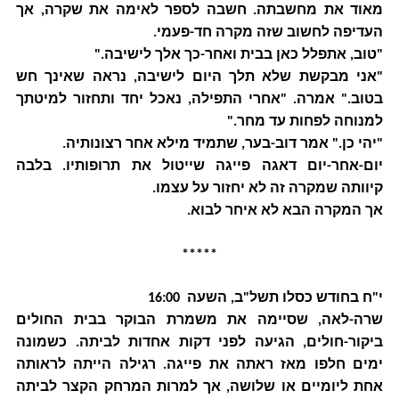
מאוד את מחשבתה. חשבה לספר לאימה את שקרה, אך
העדיפה לחשוב שזה מקרה חד-פעמי.
"טוב, אתפלל כאן בבית ואחר-כך אלך לישיבה."
"אני מבקשת שלא תלך היום לישיבה, נראה שאינך חש
בטוב." אמרה. "אחרי התפילה, נאכל יחד ותחזור למיטתך
למנוחה לפחות עד מחר."
"יהי כן." אמר דוב-בער, שתמיד מילא אחר רצונותיה.
יום-אחר-יום דאגה פייגה שייטול את תרופותיו. בלבה
קיוותה שמקרה זה לא יחזור על עצמו.
אך המקרה הבא לא איחר לבוא.
*****
י"ח בחודש כסלו תשל"ב, השעה 16:00
שרה-לאה, שסיימה את משמרת הבוקר בבית החולים
ביקור-חולים, הגיעה לפני דקות אחדות לביתה. כשמונה
ימים חלפו מאז ראתה את פייגה. רגילה הייתה לראותה
אחת ליומיים או שלושה, אך למרות המרחק הקצר לביתה