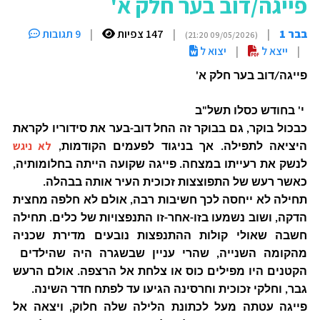
פייגה/דוב בער חלק א'
בבר 1
|
|
147 צפיות
|
9 תגובות
(09/05/2026 21:20)
|
ייצא ל
|
יצוא ל
פייגה/דוב בער חלק א'
י' בחודש כסלו תשל"ב
כבכול בוקר, גם בבוקר זה החל דוב-בער את סידוריו לקראת
לא ניגש
היציאה לתפילה. אך בניגוד לפעמים הקודמות,
לנשק את רעייתו במצחה. פייגה שקועה הייתה בחלומותיה,
כאשר רעש של התפוצצות זכוכית העיר אותה בבהלה.
תחילה לא ייחסה לכך חשיבות רבה, אולם לא חלפה מחצית
הדקה, ושוב נשמעו בזו-אחר-זו התנפצויות של כלים. תחילה
חשבה שאולי קולות ההתנפצות נובעים מדירת שכניה
מהקומה השנייה, שהרי עניין שבשגרה היה שהילדים
הקטנים היו מפילים כוס או צלחת אל הרצפה. אולם הרעש
גבר, וחלקי זכוכית וחרסינה הגיעו עד לפתח חדר השינה.
פייגה עטתה מעל לכתונת הלילה שלה חלוק, ויצאה אל