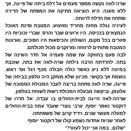
שרה-לאה נקשה מספר פעמים על דלת ביתה של פייגה, אך
ללא מענה. היא הוציאה מתיקה את המפתח של הדירה
ופתחה את הדלת לרווחה.
לעיניה נגלה מחזה מחריד ומזעזע; המטבח ופינת האוכל
הנמצאים בכניסה, היו זרועים שבר והרס. שברי זכוכיות היו
פזורים בכל מקום, השולחן והכיסאות היו הפוכים, וארונות
המטבח פתוחים לרווחה ומרוקנים מכול תכולתם.
לבה פעם בחוזקה עת שמה פעמיה אל חדר השינה של
בתה. לחרדתה הרבה גילתה שרה-לאה את בתה, שוכבת
במיטה ללא ניע כאשר כולה חבולה מכף רגל ועד ראש,
נושמת אך בקושי. מכיוון שלא מותקן היה טלפון בביתה של
פייגה, שרה לאה פתחה בריצה לעבר המכולת הסמוכה של
אלטמן, וביקשה מבעלת המכולת רשות לשוחח בטלפון.
שרהה-לאה חייגה לבית-החולים בו עבדה, אל חדרו של
דוקטור נאסר יוסוף, ערבי נוצרי שעבד עמה בבית-החולים
למעלה מעשר שנים, וידיד קרוב של משפחתה.
לאחר שניות אחדות נשמע קולו של דוקטור יוסוף.
"שלום, במה אני יכול לעזור?"