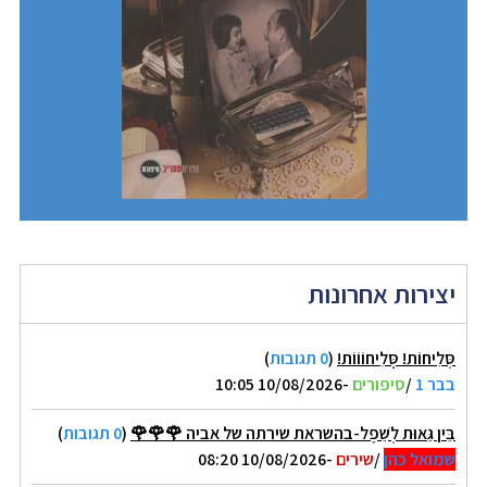
יצירות אחרונות
סְּלִיחוֹת! סְְּלִיחוֹוֹוֹת!
(
0 תגובות
)
בבר 1
/
סיפורים
-10/08/2026 10:05
בֵּין גֵּאוּת לְשֵׁפֶל-בהשראת שירתה של אביה 🌹🌹🌹
(
0 תגובות
)
שמואל כהן
/
שירים
-10/08/2026 08:20