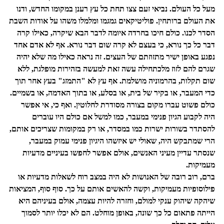
מעל כל העולם. נביאי זעם צצו תחת כל עץ רענן במקומו החדש, ודנו
את העולם ברותחין. פוליטיקאים גמגמו ומלמלו משהו על אודות השבת
הסדר לכנו. כולם חיכו בחרדה איומה לדבר הבא שיקרה, כאילו קרה
דבר כל כך נורא, כי בעצם לא קרה שום דבר נורא. אף לא אדם אחד
נפגע באופן ישיר מתזוזתם של העצים. זה נראה כאילו מה שלא יהיה
שגרם להם לזוז מלכתחילה עשה זאת למעשה בזהירות מופלגת, ללא
שום תקלות, בהרמוניה מושלמת. אף עץ לא "התמזג" בעץ אחר תוך
כדי המעבר, או בקיר של בית, או בסלע, או בתוך האדמה, או בשמיים.
כולם פשוט עברו מקום בצורה מסודרת לחלוטין. ואף כי, אי אפשר
היה לקבוע הגיון פנימי במעבר, כמו למשל אם כולם היו עוברים
להסתדר בשורות ישרות כמו במסדר, או רק במקומות שצריכים אותם,
הרי שמתבקש היה, שאולי יש איזשהו היגיון פנימי עמוק במעבר,
שנסתר עדיין מעיני האנשים, אולם אפשר לחפשו בעיניים מדעיות
מעמיקות.
ברם, רוב רובה של האנושות לא היה במצב רוח לשאלות מדעיות או
פילוסופיות מעמיקות, וקשה להאשים אותם על כך. סוף סוף, המציאות
שיהקה שיהוק ענקי למולם, וחזרה להיות עצמה, אולם בעיניהם היא
הייתה פתאום כל כך שונה, באופן מוחלט. הם לא יכלו יותר לסמוך