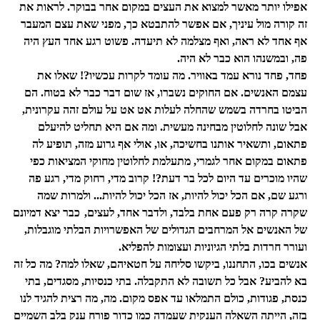
אפילו יותר מ
אשר
למצוא את העצים במקום אחר בבוקר. לראות את
זה קורה מול עיניך, אם אפשר להתבטא כך, מפני שאת עצם המעבר
אף אחד לא ראה, ואף מצלמה לא תיעדה. פשוט רגע אחד העץ היה
פה, ובמשנהו הוא כבר לא היה.
פחד, פחד נורא עמד באוויר. מה עומד לקרות עכשיו?! שאלו את
עצמם האנשים. אם החוקים נשברו, אז שום דבר כבר לא בטוח. הם
הביטו בחרדה בשמש שהחלה לעלות אט אט על עולם זהה עק
רונית
,
אבל שונה לחלוטין מבחינה מעשית. ומה אם היא תחליט להיעלם
פתאום, ותשאיר אותנו בחשיכה, או, אולי אף גרוע מזה, תופיע לה
פתאום במקום אחר לגמרי, מתעלמת לחלוטין מחוקי המציאות כפי
שהיו מוכרים עד היום לכל בר דעת?! קרוב מדי, רחוק מדי, רגע פה
ורגע שם, אם הכל יכול להיות, אז הכל יכול להיות... ולמרות שמה
שקרה קרה רק פעם אחת בלבד, ולדבר אחד, לעצים,
כבר יצא דמיונם
של האנשים אל המרחבים הגדולים של האפשרויות הבלתי מוגבלות,
ועורר חרדות בלתי הגיוניות ועצומות להפליא.
אנשים בכו, התחננו, ביקשו סליחה על חטאיהם, שאלו למה? מה כל זה
בא להביע? אבל כל תשובה לא התקבלה. בתי כנסיות, מסגדים, בתי
כנסת, פגודות, כולם התמלאו עד אפס מקום. מה, מה רצית להגיד לנו
בזה, הייתה השאלה הענקית שעמדה כמו כדור פורח ענק בלב השמיים