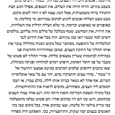
מילימטר. אנשים חיכו ליד העצים, במרחק "בטוח". הביטו בהם
בשבע עיניים. הרוח הזיזה את העלים, את הענפים, אפילו הגזע קצת
התנודד ברוח משמעותית, אבל העץ עצמו לא זז יותר לשום מקום.
מעט מעט הצליחו אנשים להגיע למקום עבודתם. מי בהליכה, מי
באופניים או באופנוע וכדומה. מי שלא הצליח הדליק את הטלויזיה,
את הרדיו, את המחשב. שטף מבולבל של מילים נחת עליהם, צילומים
דומים למה שכבר ראו במו עיניהם. היה בכל זאת חידוש לגבי
הגלובליות של התופעה. מסתבר שכל מקום המגיח מהלילה עובר את
אותו תהליך של התקת העצים. כמובן שמהדורות החדשות פנו
בבהילות למקומות שעדיין נמצאים בלילה. אחרי תהליך לא פשוט של
מעבר על פני חוסר האימון, חיפוש רמזים למתיחה ופניקה מבוהלת,
יצאו כתבים דחופים וצלמים חמושים במיטב אמצעי התיעוד אל
ה"שטח". בחרו עצים והתמקדו בהם, יחד עם כל שאר אוכלוסיית
הערים. אף אחד לא נשאר בביתו אותו לילה, כולם עמדו, או ישבו
דמומים ליד העצים, מפוחדים, מחכים לראות את ההתרחשויות.
בכל מקרה תוצאת הבדיקה הזאת היתה זהה. רגע אחד עמדו העצים
במקומם, ורגע שני הם היו במקום אחר. הם פשוט נעלמו מהמצלמה
כמו טריק צילומי זול כלשהו, וצצו במקום אחר. בכל מקום שבו בהו
האנשים בעצים קמו זעקות, התרוצצויות, בכי. האפקט היה מפחיד