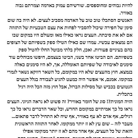
להיות גבוהים ומחוספסים. שורשיהם עמוק באדמה וצמרתם גבוה
באוויר.
האנשים הסתכלו טוב טוב על האדמה מסביב לעצים. לא היה בה שום
סימן של חפירה שיכול להסביר לפחות את עצם הטבעיות של התזוזה
אם לא את סיבתה. העצים נראו כאילו מאז ומעולם היו במקום שבו
הם נמצאים עכשיו. עמדו שם כאילו הטילו ספק בשפיותם של הצופים
בהם בעיניים פעורות. ואכן, חלק בלתי מבוטל החלו להטיל ספק
בשפיותם. הם הביטו אחד בשני, הביטו בעצמם, חיפשו מבוהלים עוד
סימנים לאיבודה של שפיותם האומללה, אך, לא היו סימנים כאלה
בנמצא. חוץ מהעצים שלא היו במקומם, כל השאר דווקא נשאר לגמרי
במקומו. אמנם, אי אפשר היה כמעט להגיע לעבודה בגלל העצים
הנטועים בכביש ועל מסילות הברזל, אבל חוץ מזה הכל היה רגיל
בתכלית.
הזיה המונית?! סוג של חומר באוויר? זה פשוט לא נראה הגיוני. העצים
נראו כל כך אמיתיים במקומם החדש, וכל שאר הדברים נראו כל כך
רגילים, אף אדם לא עף באוויר, אף שיח לא התחיל לדבר פתאום...
מעבר לזה – שום עץ לא זז יותר ממקומו. לאחר התזוזה הראשונית
הזאת של כל העצים, אף אחד מהם לא זז יותר ממקומו אפילו