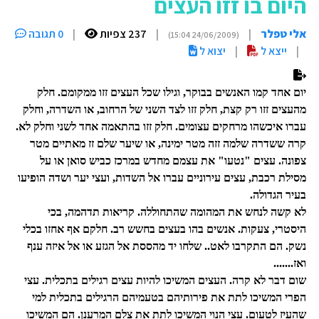
היום בו זזו העצים
אלי טפלר
|
|
237 צפיות
|
0 תגובה
(24/06/2009 15:04)
|
ייצא ל
|
יצוא ל
יום אחד קמו האנשים בבוקר, וגילו שכל העצים זזו ממקומם. חלק
מהעצים זזו רק קצת, חלק זזו לצד השני של הרחוב, או השדרה, וחלק
עברו איכשהו מרחקים עצומים. חלק זזו בהתאמה אחד לשני וחלק לא.
קרה ששדרה שלמה זזה מטר ימינה, או שיער שלם זז מאתיים מטר
צפונה. עצים "נטעו" את עצמם מחדש במרכז כביש סואן או על
מסילת רכבת, עצים עירוניים עברו אל השדות, ועצי יער ושדה הופיעו
בעיר הגדולה.
לא קשה לנחש את המהומה שהתחוללה. קריאות תדהמה, בכי
היסטרי, צעקות. אנשים בהו בעצים בחשש רב. חלקם אף אחזו בכלי
נשק. הם התקרבו לאט.. שלחו יד מהססת אל הגזע או אל איזה ענף
ואז.......
שום דבר לא קרה. העצים המשיכו להיות עצים רגילים בתכלית. עצי
הפרי המשיכו לתת את פירותיהם בטעמיהם הרגילים בתכלית למי
שהעיז לטעום. עצי הנוי המשיכו לתת את צלם המרענן. הם המשיכו