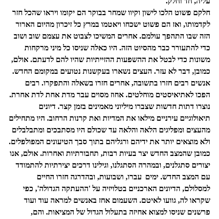
עליה, חד וחלק.
חלקם פשוט הלכו לישון וקיוו שמחר בבוקר הם יקומו ויראו שהכל חזר
לקדמותו, ואז הם פשוט ישכחו ויאטמו במרץ כל זיכרון מהיום הארור
הזה שבו התהפך עולמם. אחרים המשיכו לצבוט את עצמם שוב ושוב
כדי להתעורר כבר מהסיוט הזה. היו כאלה שניסו כל מיני מרקחות
משונות כדי לבטל את ההשפעות ההזייתיות שהיו להם לדעתם. אולם,
כמובן, דבר לא עזר. העצים נשארו בעקשנות נטועים במקומם החדש.
אנשים רבים חזרו בתשובה, אחרים חזרו בשאלה והתפקרו. רבים
הפכו לאתיאיסטים מוחלטים. אחוז מסוים עבר מדת אחת לדת אחרת.
נוצרו דתות חדשות שצברו מיליוני מאמינים בזמן קצר. דיונים
תיאולוגיים עירניים מילאו את המדיות ואת קרנות הרחוב. היו מתחילים
מהעצים ומפליגים הלאה והלאה עד שכולם היו מסתבכים ומתבלבלים
ולא מוצאים יותר את ידיהם ורגליהם בתוך סבך הטיעונים המפולפלים.
כמובן שהמצב החדש יצר בעיות רבות, תחבורתיות ואחרות. אולם, אנו
יצורים סתגלנים, ובמהרה הסתגלנו, וגילינו דרכים יצירתיות להתמודד
עם המצב החדש. ימים
עברו, ושבועות, ובהדרגה חזרו החיים
למסלולם, הדיונים הארכניים בטלויזיה על 'ההעתקה הגדולה', כפי
שקראו לה, גוועו לאיטם. השעמום אחז באנשים למראה עוד ועוד
פרשנים שניסו למצוא אחיזה בתעלול הגדול של המציאות. והם,