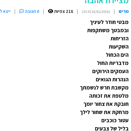
מציירת אהבה
מרים
|
|
218 צפיות
|
0 תגובה
|
ייצא ל
(16/01/2010 23:55)
מבטי חודר לעיניך
ובמבטך משתקפות
הזריחות
השקיעות
הים הכחול
מדבריות החול
העמקים הירוקים
הנהרות הגואים
מקשבת חרש לנשמתך
מלטפת את זכותה
חובקת את צחור יומך
מרחקת את שחור לילך
עטור כוכבים
בליל של צבעים