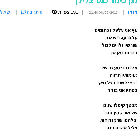
נגן כינור כנס צלילך
דודו
|
|
191 צפיות
|
0 תגובה
|
ייצא ל
(08/06/2011 22:48)
עץ אני עלעליו כתומים
על גבעה נישאת
שורשיו גלויים לכול
בחרות כאן אין
אל תבכי מעצב שיר
נעימותיו תרווה
רבצי לשוח בצל חיקי
בסתיו אני בודד
מבטך קיפלו שנים
של אור קמין זוהר
ובלהטו שרקו רוחות
צליל אהבה נוגה