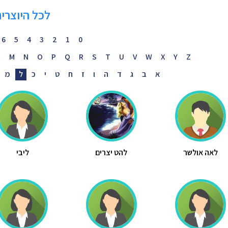
לכל היוצרי
6
5
4
3
2
1
0
L
M
N
O
P
Q
R
S
T
U
V
W
X
Y
Z
א
ב
ג
ד
ה
ו
ז
ח
ט
י
כ
ל
מ
לאה אולשר
להט יצרים
ליבי