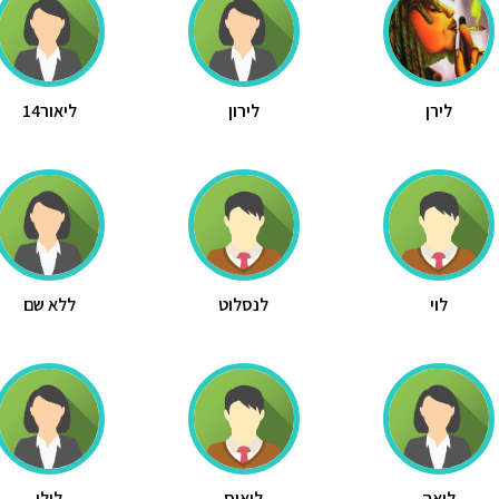
לירן
לירון
ליאור14
לוי
לנסלוט
ללא שם
ליאה
לואיס
לילי