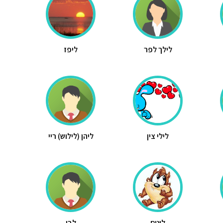
לילך לפר
ליפז
לילי צין
ליהן (לילוש) ריי
לוטם
לבן