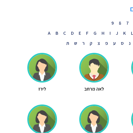
ם
9
8
7
A
B
C
D
E
F
G
H
I
J
K
נ
ס
ע
פ
צ
ק
ר
ש
ת
לאה מרחב
לירז