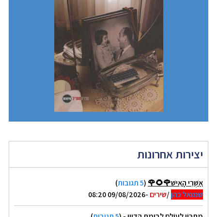
יצירות אחרונות
אַשְׁרֵי הָאִישׁ🌹🌻🌹
(
5 תגובות
)
שמואל כהן
/
שירים
-09/08/2026 08:20
מַתְכּוֹן לְעוֹלָם לבימת הדיון -
(
5 תגובות
)