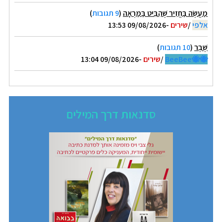
מַעֲשֶׂה בַּחֲזִיר שֶׁהִבִּיט בַּמַּרְאָה
(
9 תגובות
)
אלפי
/
שירים
-09/08/2026 13:53
שֶׁבֶר
(
10 תגובות
)
🐝🐝BeeBee
/
שירים
-09/08/2026 13:04
סדנאות דרך המילים