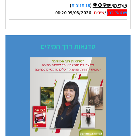
אַשְׁרֵי הָאִישׁ🌹🌻🌹
(
19 תגובות
)
שמואל כהן
/
שירים
-09/08/2026 08:20
סדנאות דרך המילים