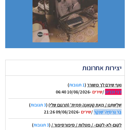
יצירות אחרונות
ואף שירם לך משורר
(
1 תגובות
)
דני זכריה
/
שירים
-10/08/2026 06:40
שְׁלָשְׁתֵּנוּ / מֵאֵת קָטָאנָה סְמִית' (תרגום שלי)
(
3 תגובות
)
בַּר גַּרְסִיָּה־שַׁנְקָר
/
שירים
-09/08/2026 21:26
לקום-לא-לקום- / מטלות / סיפורסיפור /
(
3 תגובות
)