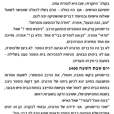
בקולג' היוקרתי, שבו היא לומדת עתה.
יחסיהם האישים - אם היו כאלה - טרם בשלו לכאלה שאפשר לשאול
שאלות אישיות ובמיוחד דברים שהשתיקה יפה להם.
"טוב, הנה הגענו", אמרה. "תודה על ההסעה והטרחה".
כריסטיאן פָּרק את האופניים ממטען הרכב. "ניפגש מחר ?" שאל.
"וודאי" אמרה. "הן אנו לומדים בבי"ס אחד. הלא כן ?" אמרה. וחייכה
את אחד מחיוכיה המרהיבים.
לא כך היו הדברים. מרגרט לא הגיעה לבית הספר. לא ביום שלמחרת,
וגם לא בימים הבאים. פניותיו למזכירות בית-הספר נענו בשלילה -
בטענה כי אין זה מעניינו.
יום שבת השעה 1400
כריסטיאן ביקש מאביו, ויטאלי, את הרכב המסחרי, לשעות אחדות
ומשנענה בחיוב יצא לכיוון ביתה של מרגרט. תוך דקות מספר ניצב
בפתח הבית הישן. לאחר שתי נקישות התייצב בפתח הבית איש מבוגר,
בשנות החמישים שלו, ששיבה זרקה בשערות ראשו.
"במה אוכל לעזור?" שאל האיש .
"שמי כריסטיאן. אני ידידהּ של מרגרט, ובאתי לבקרה. הן זה ימים
אחדים שלא הופיעה בבית הספר ודאגתי שמא קרה לה דבר-מה".