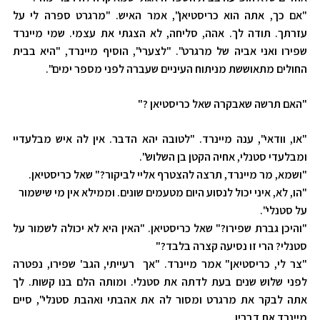
"אם כך, אתה הוא כריסטיאן", אמר האיש. "מרגרט ספרה לי על
עזרתך. תודה לך. אהה, סליחה, לא הצגתי את עצמי. שמי מיינרד
שפירו ואני אביה של מרגרט". "לצערי", הוסיף מיינרד, "היא בבית
החולים מתאוששת מניתוח העיניים שעברה לפני מספר ימים".
"האם תרשה שאבקרה שאל כריסטיאן ?"
"או, וודאי", ענה מיינרד. "לטובה יהא הדבר. אין לה איש מבלעדיי
ומבלעדי סטנלי, אחיה הקטן בן השלוש".
"ושמא, מר מיינרד, תרצה להצטרף אליי לביקור?" שאל כריסטיאן.
"הו, לא, איני יכול לנסוע היום מטעמים שונים. וממילא אין מי שישמור
על סטנלי".
"והיכן גברת שפירו?" שאל כריסטיאן. "האין היא לא יכולה לשמור על
סטנלי? הרי זו נסיעה קצרה בלבד?"
"צר לי, כריסטיאן" אמר מיינרד. "אך רעייתי, הגב' שפירו, נפטרה
לפני שלוש שנים בעת לדתה את סטנלי. ומותה הלם בנו קשות. לך
אתה לבקר את מרגרט ומסור לה את אהבתי ואהבת סטנלי", סיים
מיינרד את דבריו.