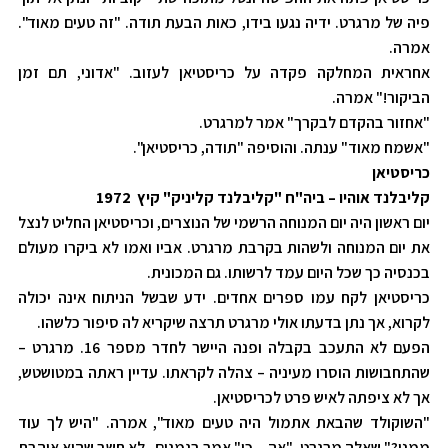
פיה של מרגרט. ידיה נגעו בידו, כאות הבעת תודה. "זה טעים מאוד".
אמרה.
אחראית המחלקה פקדה על כריסטיאן לעזוב. "אדוני, תם זמן
הביקור!" אמרה.
"אחזור בהקדם לבקרך" אמר למרגרט.
"אשמח מאוד" ענתה. והוסיפה "תודה, כריסטיאן".
כריסטיאן
קליבלנד אוהיו – ביה"ח "קליבלנד קליניק" קיץ 1972
יום ראשון היה יום המנוחה הרשמי של הנוצרים, וכריסטיאן החליט לנצל
את יום המנוחה ולשהות בקרבת מרגרט. אביו ואמו לא ביקרו מעולם
בכנסיה כך שכל היום עמד לרשותו. גם המכונית.
כריסטיאן לקח עמו ספרים אחדים. ידע שבשל הניתוח אינה יכולה
לקרוא, אך נתן בדעתו אולי מרגרט תרצה שיקריא לה סיפור כלשהו.
הפעם לא התעכב בקבלה ופנה היישר לחדר מספר 16. מרגרט –
שהתחבושות הוסרו מעיניה – צהלה לקראתו. עדיין ראתה במטושטש,
אך לא ציפתה לאיש פרט לכריסטיאן.
"השוקולד שהבאת אתמול היה טעים מאוד", אמרה. "היש לך עוד
ממנו?" שאלה מרגרט. "אה... כן" אמר בגמגום . לא חשב שהיא אוהבת