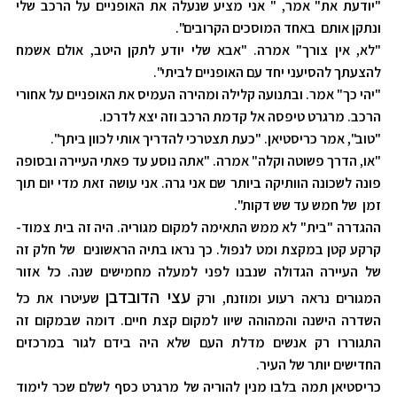
"יודעת את" אמר, " אני מציע שנעלה את האופניים על הרכב שלי
ונתקן אותם באחד המוסכים הקרובים".
"לא, אין צורך" אמרה. "אבא שלי יודע לתקן היטב, אולם אשמח
להצעתך להסיעני יחד עם האופניים לביתי".
"יהי כך" אמר. ובתנועה קלילה ומהירה העמיס את האופניים על אחורי
הרכב. מרגרט טיפסה אל קדמת הרכב וזה יצא לדרכו.
"טוב", אמר כריסטיאן. "כעת תצטרכי להדריך אותי לכוון ביתך".
"או, הדרך פשוטה וקלה" אמרה. "אתה נוסע עד פאתי העיירה ובסופה
פונה לשכונה הוותיקה ביותר שם אני גרה. אני עושה זאת מדי יום תוך
זמן של חמש עד שש דקות".
ההגדרה "בית" לא ממש התאימה למקום מגוריה. היה זה בית צמוד-
קרקע קטן במקצת ומט לנפול. כך נראו בתיה הראשונים של חלק זה
של העיירה הגדולה שנבנו לפני למעלה מחמישים שנה. כל אזור
עצי הדובדבן
המגורים נראה רעוע ומוזנח, ורק
שעיטרו את כל
השדרה הישנה והמהוהה שיוו למקום קצת חיים. דומה שבמקום זה
התגוררו רק אנשים מדלת העם שלא היה בידם לגור במרכזים
החדישים יותר של העיר.
כריסטיאן תמה בלבו מנין להוריה של מרגרט כסף לשלם שכר לימוד