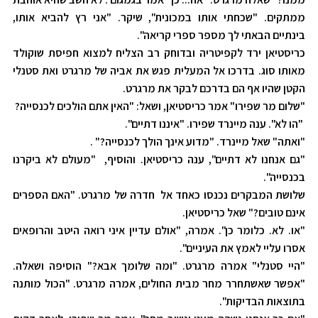
ממתקים. "שכחתי אותו במכונית", שיקר. "אני רץ להביא אותו,
בינתיים הבאתי לך מספר ספרי קריאה".
כריסטיאן ירד לקפיטריה ובדוחק רב הצליח למצוא חפיסת שוקולד
מאותו סוג. בדרכו אל המעלית פגש את אביה של מרגרט ואת סטנלי
הקטן שהיו אף הם בדרכם לבקר את מרגרט.
"שלום מר שפירו" אמר כריסטיאן, ושאל: "האין אתם הולכים לכנסייה?
"הו לא". ענה מיינרד שפירו. "איננו דתיים".
"ואתה" שאל מיינרד. "מדוע אינך הולך לכנסייה?" .
"גם אנחנו לא דתיים", ענה כריסטיאן. והוסיף, "מעולם לא ביקרנו
בכנסייה".
שלושת המבקרים נכנסו כאחד אל חדרה של מרגרט. "האם הספרים
אינם טובים?" שאל כריסטיאן.
"או. לא. כלומר כן". אמרה, "אולם עדיין איני רואה היטב והרופאים
אסרו עליי לאמץ את העיניים".
"היי סטנלי" אמרה מרגרט. "ומה שלומך אבא?" הוסיפה ושאלה.
"אפשר שאשתחרר מחר מבית החולים, אמרה מרגרט. "הכול מותנה
בתוצאות הבדיקות".