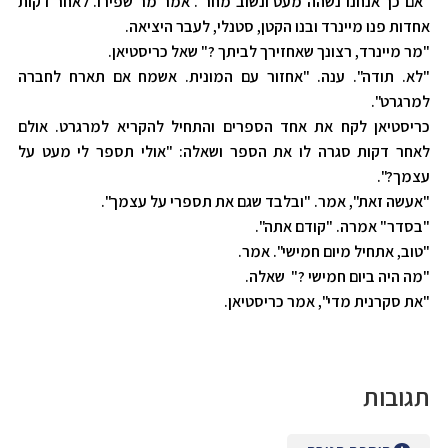
"אם כך אנחנו נשהה מעט ונשוב מחר". אמר מר שפירו. לאחר דקות
אחדות פנו מיינרד ובנו הקטן, סטנלי, לעבר היציאה.
"מר מיינרד, רצונך שאחזירך לביתך ?" שאל כריסטיאן.
"לא. תודה". ענה. "אחזור עם המונית. אשמח אם תארח לחברה
למרגרט".
כריסטיאן לקח את אחד הספרים והתחיל להקריא למרגרט. אולם
לאחר דקות סגרה לו את הספר ושאלה: "אולי תספר לי מעט על
עצמך?".
"אעשה זאת", אמר. "ובלבד שגם את תספרי על עצמך".
"בסדר" אמרה. "קודם אתה".
"טוב, אתחיל מיום חמישי". אמר.
"מה היה ביום חמישי ?" שאלה.
"את סקרנית מדי", אמר כריסטיאן.
תגובות