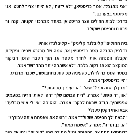
"אני מתנצל". אמר כריסטיאן, "לא ידעתי, לא הייתי צריך לחטט. אני
משתתף בצערכם.."
בדרכו לבית החולים עצר כריסטיאן באחד ממרכזי הקניות וקנה זר
פרחים וחפיסת שוקולד.
בית החולים "קליבלנד קליניק
" -
קליבלנד
/ אוהיו.
בדלפק הקבלה מסר כריסטיאן את שמה של מרגרט שפירו ופקידת
הקבלה הפנתה אותו לחדר מספר
16
תוך הסבר שזמן הביקור
המוקצב הוא 15 דקות בלבד
. "לא אשתהה יותר מהדרוש" אמר.
במטה הסמוכה לדלת, כשעיניה מכוסות בתחבושות, שכבה מרגרט.
"היי כריסטיאן" אמרה.
"מנין לך שזה אני ?" שאל. "הרי עינייך מכוסות ?"
"אוו, זה פשוט" אמרה. "ריח הבושם שלך זהה לאותו הריח בפעמים
שפגשתיך. תודה שבאת לבקר" אמרה. והוסיפה "אין לי איש מבלעדי
אבא ואחי הקטן סטנלי".
"הבאתי לך חפיסת שוקולד" אמר. "רוצה את שאפתח אותה עבורך?"
"הו, כן. תודה". אמרה. "אשמח מאוד".
כריסטיאן פתח את החפיסה ונטל מתוכה שתי "קוביות" ונתן אל תוך