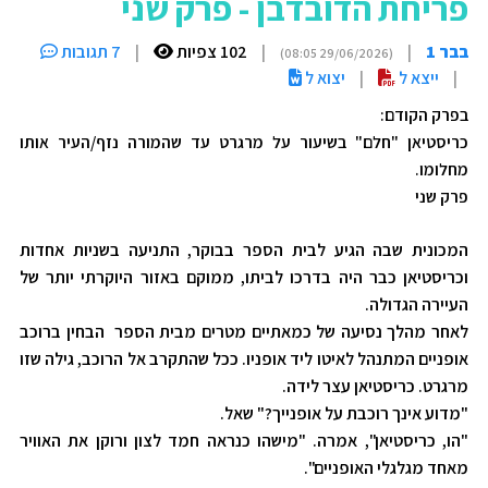
פריחת הדובדבן - פרק שני
בבר 1
|
|
102 צפיות
|
7 תגובות
(29/06/2026 08:05)
|
ייצא ל
|
יצוא ל
בפרק הקודם
:
כריסטיאן "חלם" בשיעור על מרגרט עד שהמורה נזף/העיר אותו
מחלומו.
פרק שני
המכונית שבה הגיע לבית הספר בבוקר, התניעה בשניות אחדות
וכריסטיאן כבר היה בדרכו לביתו, ממוקם באזור היוקרתי יותר של
העיירה הגדולה.
לאחר מהלך נסיעה של כמאתיים מטרים מבית הספר הבחין ברוכב
אופניים המתנהל לאיטו ליד אופניו. ככל שהתקרב אל הרוכב, גילה שזו
מרגרט. כריסטיאן עצר לידה.
"מדוע אינך רוכבת על אופנייך?" שאל.
"הו, כריסטיאן", אמרה. "מישהו כנראה חמד לצון ורוקן את האוויר
מאחד מגלגלי האופניים".