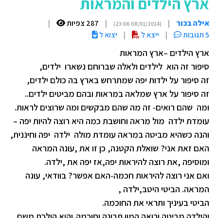
ארץ הילדים והמראות
אילה בכור
|
|
287 צפיות
|
(08/01/2014 23:06)
5 תגובות
|
ייצא ל
|
יצוא ל
ארץ הילדים –ארץ המראות
סיפור זה הוא לילדים ולאלה שברוחם נשארו ילדים,
זה סיפור על ילדות יפה שמתרחש בארץ בה כולם ילדים,
זה סיפור על ארץ שמלאה במראות ובהם מביטים ילדים..
ומה שהם רואים- זה מה שהם מבקשים ומה שרוצים לראות.
עומדת ילדה מול מראה וחושבת כמה היא רוצה להיות יפה –
והנה כשהיא מביטה במראה עומדת מולה ילדה יפה וחיננית,
האם זאת אני? שואלת הקטנה, כן זו את ,עונה המראה
ומוסיפה ,את רוצה להיראות יפה,אז יפה את ,ילדה.
ואם אני רוצה להיראות חכמה-האם אפשר? בוודאי, עונה
המראה. הביטי היטב,ילדה ,
הביטי בעיניך ותראי את החוכמה.
והילדה מביטה ורואה המון תבונה וחוכמה,והיא הולכת משם