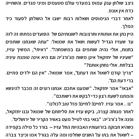
ניצב שולחן ענק עמוס במעדני עולם מטעמים ומיני מגדים. והשתייה
כדת אין אונס.
לאחר דברי הנימוסים ושאלות רבות ישבו אל השולחן לסעוד כיד
המלך.
היין נתן את אותותיו וחרצובות לשונותיהם של הסועדים נפתחו זה לזה
עד שעזיז הגדיל לעשות ושאל את שמואל: "עתה שאנחנו שותפים
בחנות, אולי נהיה שותפים גם במשפחה?". "ראיתי", המשיך עזיז,
"שעיניו של יחזקאל אינן משות מג
ורג
יה וגם היא אינה טומנת עיניה
'
'
בצלחת. אולי נחתן אותם
"
?
"צריך קודם לשאול את דעתם", אמר שמואל
"אין הם ילדים פתיים.
.
ברי דעת הם".
"אבא!" אמר יחזקאל
שמענו אתכם. אנחנו רוצים זה מכבר להינשא
"
.
והמתנו לשעת רצון כדי לבקש את רשותכם
.
"
נו .. אמר עזיז. לחיים
לחיים
מזל טוב לכולנו
.
"
!
!
"
לאחר מנוחה קצרה, ביקש עזיז את סליחתם של שמואל ובנו יחזקאל,
ופנה אל ג
ורג
יה: "בואי בתי לטייל מעט באוויר הקריר של ירושלים".
'
'
כשהיא חבוקה בזרועותיו האבהיות החל עזיז
בורר כל מילה בקפידה
–
לשאול את בתו על השנים שחלפו ומה עלה בגורל אמו וכיצד צברה
–