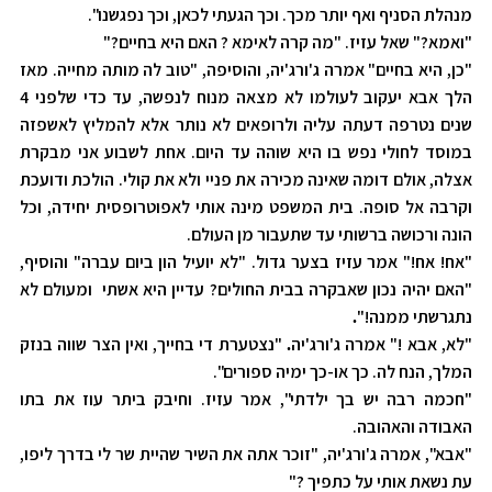
מנהלת הסניף ואף יותר מכך. וכך הגעתי לכאן, וכך נפגשנו".
"ואמא?" שאל עזיז. "מה קרה לאימא ? האם היא בחיים?"
"כן, היא בחיים" אמרה ג'ורג'יה, והוסיפה, "טוב לה מותה מחייה. מאז
הלך אבא יעקוב לעולמו לא מצאה מנוח לנפשה, עד כדי שלפני 4
שנים נטרפה דעתה עליה ולרופאים לא נותר אלא להמליץ לאשפזה
במוסד לחולי נפש בו היא שוהה עד היום. אחת לשבוע אני מבקרת
אצלה, אולם דומה שאינה מכירה את פניי ולא את קולי. הולכת ודועכת
וקרבה אל סופה. בית המשפט מינה אותי לאפוטרופסית יחידה, וכל
הונה ורכושה ברשותי עד שתעבור מן העולם.
"אח! אח!" אמר עזיז בצער גדול. "לא יועיל הון ביום עברה" והוסיף,
"האם יהיה נכון שאבקרה בבית החולים? עדיין היא אשתי ומעולם לא
נתגרשתי ממנה!"
.
"לא, אבא !" אמרה ג'ורג'יה
"נצטערת די בחייך, ואין הצר שווה בנזק
.
המלך, הנח לה. כך או-כך ימיה ספורים".
"חכמה רבה יש בך ילדתי", אמר עזיז. וחיבק ביתר עוז את בתו
האבודה והאהובה.
"אבא", אמרה ג'ורג'יה, "זוכר אתה את השיר שהיית שר לי בדרך ליפו,
עת נשאת אותי על כתפיך ?"