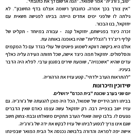
"טוב, ג'ורג'יה" אמר שמואל
"הנה ארשום לך את כתובתי".
.
אין צורך בכך אמרה
כתובתך רשומה אצלנו בדף החשבון
. לא
"
.
"
גילתה לו שלפני ימים אחדים הייתה בביתו לפגישה חשאית עם
יחזקאל, בנו הבכור.
זכרה כיצד בפגישתם, יחזקאל קנה - עבורה במיוחד - תקליט של
קליף ריצ'רד ו"הצלליות" שהיו באופנה באותה עת.
אולם היא ביקשה דווקא לשמוע פיוטים של עולי בגדד עם כל המקמים
והסלסולים. יחזקאל תמה כיצד אישה
שכל חזותה העידה עליה כאלף
,
עדים שהיא "אשכנזיה"
שומעת שירים בסגנון ערבי. לפלא היה הדבר
,
בעיניו.
"להתראות הערב ילדתי"
קטע עזיז את הרהוריה.
.
שידוכין וזיכרונות
יום שני בערב שכונת "בית הכרם" ירושלים.
בביתו רחב הידיים של שמואל, הכל היה מוכן להגעתה של ג
ורג
יה. גם
'
'
עזיז ישב בצפייה רבה. רק יחזקאל עשה עצמו כאדם שאין הדברים
נוגעים לו. בלבו קיווה שאולי הערב תתקיים משאלתו ובבת-צחוק חשב
שגם אינו צריך לנסוע לביתו של עזיז לבקש את ידה של ג
ורג
יה.
'
'
אישה יפה למראה והדורה בלבושה נכנסה אל הבית המואר שבפינתו