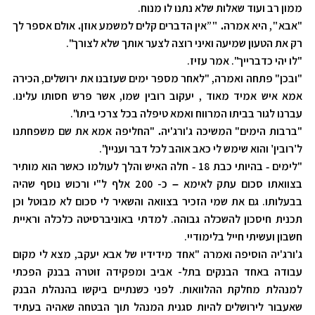
ממון רב ועוד שאלות שלא נתנו לו מנוח.
"אבא
, היא אמרה
”אין הדברים קלים למשמע אוזן
אולם אספר לך
.
"
.
"
רק את הטעון שמיעה ואיני רוצה לצער אותך שלא לצורך".
"לו יהי כדברייך". אמר עזיז.
"ובכן" פתחה ואמרה, "לאחר מספר ימים שעזבנו את ירושלים, הכירה
אמא איש אמיד מאוד , יעקוב רובין שמו, אשר פרש חסותו עלינו.
עברנו לגור בביתו המרווח ואמא טיפלה בכל צרכי ביתו".
"ברבות הימים" המשיכה ג'ורג'יה
"החליפה אמא את שם משפחתנו
.
ל
רובין
והוא שימש לי כאב אוהב לכל דבר ועניין".
'
'
"לימים
בהיותי כבת 18
חלה האיש והלך לעולמו כאשר הוא מותיר
-
-
בצוואתו סכום עתק לאימא
כ- 200 אלף ל"י ורכוש נוסף שהיה
–
בבעלותו. גם את שמי הזכיר בצוואה והשאיר לי סכום לא מבוטל וכן
תכנית חיסכון להשכלה גבוהה. למדתי באוניברסיטה כלכלה וראיית
חשבון ועשיתי חייל בלימודיי.
ג'ורג'יה הוסיפה ואמרה "אחד מידידיו של אבא יעקב, מצא לי מקום
עבודה באחד הבנקים בתל- אביב ומפקידה זוטרה בבנק הפכתי
למנהלת מחלקת ההלוואות. לפני כשנתיים ביקשו בהנהלת הבנק
שאעבור לירושלים להיות סגנית המנהל תוך הבטחה שאהיה בעתיד