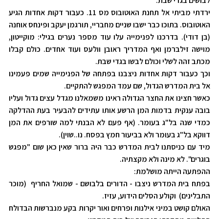
לבושים בגדי שבת.
ירדתי מביתי אל תחנת האוטובוס מס 11. כעבור דקות אחדות הגיע
האוטובוס. בתוכו כבר ישבו שניים מחבריי, תורגמן יעקב ופינחס אוחנה
(בן דודי). בדרכנו לפנימייה עלו עוד מספר נערים בגילי: מוקייטון,
מוישה זילברמן ואף המדריך ראובן וולעס ועוד אחדים. כולם קבלו
מכתב זהה לשלי וכולם לבשו בגדי שבת.
וכך כעבור דקות אחדות ניצבנו בפתחה של הפנימייה שמים פעמינו
אל בית המדרש הגדול, שם עמד המפגש להתקיים.
כאשר חצינו את החצר הגדולה ראינו משמאלנו מגדל עצים גדול ועליו
בובה ענקית בדמות המן הרשע אותו עתידים להבעיר בעת ההדלקה
כמדי שנה בל"ג בעומר. (אף פעם לא הבנתי למה שורפים את המן
דווקא בל"ג בעומר ולא בביעור חמץ בפסח. נו..שוין).
מיד עם כניסתנו לבית המדרש כבר היה ברור שאין כאן שום "מפגש
בוגרים". לא מינה ולא מקצתיה.
ההפתעה הייתה מושלמת:
בפתח בית המדרש ניצבו - הדורים בלבושם - שמואל החריף (מוכר
התבלינים) וקולע הסלים הידוע, עזיז.
האולם קושט במיני אילנות ופרחים ואור יקרות בקע מנברשות הבדולח