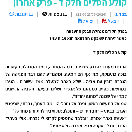
קולע הסלים חלק ד - פרק אחרון
בבר 1
|
|
111 צפיות
|
11 תגובות
(21/06/2026 22:00)
|
ייצא ל
|
יצוא ל
בפרק הקודם מנהלת הבנק התעלפה
כאשר זיהתה שמבקש ההלוואה הוא אביה עזיז
קולע הסלים חלק ד
אחדים מעובדי הבנק שצפו בדרמה המוזרה, כיצד המנהלת הקשוחה
בוכה כתינוקת, מחו אף הם דמעה
ומשנודע להם דבר הפגישה של
.
הגברת רובין עם אביה
שלא ראתה למעלה משני עשורים
הגיבו
-
-
במחיאות כפיים כמנהגם של אנשי ירושלים ובעיקר תושביה הרגשנים
למדי של שכונת "מחנה יהודה".
שמואל התעשת ראשון ופנה אל ג
ורג
יה: "מה דעתך
גברתי, שניפגש
,
'
'
הערב בביתי
רחב הידיים
ותוכלו, את ואביך להתוודע מחדש?"
–
–
"אעשה זאת" אמרה, "ובלבד שתפסיק לקרוא לי גברתי
אולי בעתיד
.
הקרוב גם לך אקרא אבא. אמרה
ולא יספה".
-