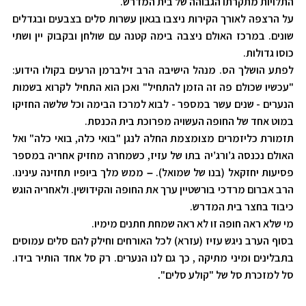
התלויות מתקרתו הגבוהה של בית המדרש.
על הרצפה לאורך הקירות ניצבו בגאון עשרות סלים בצבעים ובגדלים
שונים. במרכז האולם ניצבה בימה קטנה עם שולחן ובקבוק יין ושתי
כוסו גדולות.
לפתע הושלך הס. מנהל הישיבה הרב זילברמן הרעים בקולו הידוע:
"עכשיו שכולם פה זה הזמן להתחיל" ואכן הוא התחיל לקרוא בשמות
הנערים - שנים עשר במספר - לבוא למרכז הבימה וכל שלשה החזיקו
במוט אחד של החופה העשויה מפרוכת בית הכנסת.
תזמורת כליזמרים מצומצמת החלה לנגן "בואי כלה, בואי כלה" ואל
האולם נכנסה ג
ורג
יה בתו של עזיז, כשמחרה מחזיק אחריה במספר
'
'
פסיעות יחזקאל (בנו של שמואל).
ממש מלך ביופיו תחזינה עינינו.
–
הרב אברום מרדכי בורשטיין ערך את החופה והקידושין. ולאחריה הוגש
כיבוד בחצר בית המדרש.
מי שלא ראה חופה זו לא ראה שמחת חתנים מימיו.
בסוף הערב ניגש עזיז (עזרא) לכל האורחים וחילק להם סלים עמוסים
בתבלינים ומיני מתיקה , כך גם לנו הנערים. רק סל אחד הותיר בידו.
סל למזכרת סל של "קולע סלים"
.