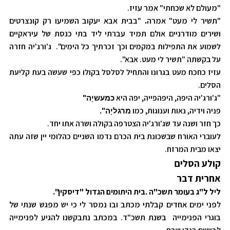
"מעולם לא שכחתי" אמר עזיז.
"תשיר לי מעט" אמרה
"בבית אבא יעקוב השמיעו רק קונצרטים
.
ושירים מודרניים אולם תמיד עברתי ליד בתי כנסת של עיראקיים
לשמוע את התפילות במקמים וכך זכרתיך כל הימים". ג'ורג'יה חזרה
על בקשתה "תשיר לי מעט. אבא".
עזיז כחכח מעט בגרונו והתחיל לסלסל בקולו כפי שעשה בעת קליעת
הסלים.
"ג'ורג'יה היפה, היפהפייה, יפה היא
כמעשיָה"
פניה וידיה, נאות וענוגות, כמו
מרגליָה".
כך חזר ושנה עד שג'ורג'יה הצטרפה בקולה ושרה אתו יחד.
לעוברי האורח שבשכונת בית הכרם נדמו השניים כהלומי יין שזה עתה
יצאו מבית המרזח.
קולע הסלים
אחרית דבר
ליל ל"ג בעומר תשכ"ה .בית היתומים הגדול "דיסקין".
לפני ימים אחדים קבלתי מכתב ובו נמסר לי כי יש מפגש שנתי של
בוגרי הפנימייה בשנת תשכ"ד. במכתב נתבקשנו להגיע לפנימייה